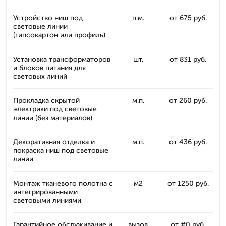
Устройство ниш под
п.м.
от 675 руб.
световые линии
(гипсокартон или профиль)
Установка трансформаторов
шт.
от 831 руб.
и блоков питания для
световых линий
Прокладка скрытой
м.п.
от 260 руб.
электрики под световые
линии (без материалов)
Декоративная отделка и
м.п.
от 436 руб.
покраска ниш под световые
линии
Монтаж тканевого полотна с
м2
от 1250 руб.
интегрированными
световыми линиями
Гарантийное обслуживание и
вызов
от #0 руб.